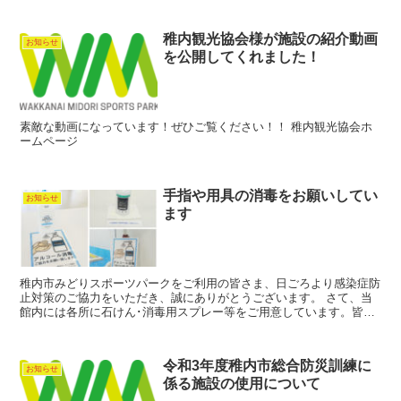
稚内観光協会様が施設の紹介動画
お知らせ
を公開してくれました！
素敵な動画になっています！ぜひご覧ください！！ 稚内観光協会ホ
ームページ
手指や用具の消毒をお願いしてい
お知らせ
ます
稚内市みどりスポーツパークをご利用の皆さま、日ごろより感染症防
止対策のご協力をいただき、誠にありがとうございます。 さて、当
館内には各所に石けん･消毒用スプレー等をご用意しています。皆さ
まには、こまめな手洗いや、ご利用の前後に手指や用具を消...
令和3年度稚内市総合防災訓練に
お知らせ
係る施設の使用について