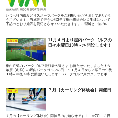
いつも稚内市みどりスポーツパークをご利用いただきましてありがと
うございます。当施設で行う令和3年度稚内市総合防災訓練について
下記のとおり施設を貸切とさせていただきます。ご理解とご協力のほ
ど何卒よろしくお願いします。 使用施設 稚内市みどりス...
11月４日より屋内パークゴルフの
お知らせ
日≪木曜日13時～≫開設します！
稚内近郊の パークゴルフ愛好者の皆さま お待たせいたしました！今
年度【冬季】の屋内パークゴルフの日、１１月４日から木曜日の午後
１時～午後４時 に開設いたします！ パークゴルフ用のクラブとボー
ルのレンタル品（有料）もご用意してます。たくさんの...
７月【カーリング体験会】開催日
お知らせ
７月の【カーリング体験会】開催日のお知らせです！ ☆7月 ２日