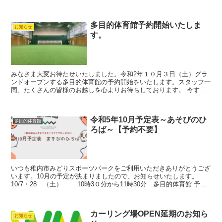
８日（日） １３時３０分～１５時００分（９０分コース）...
多目的体育館予約開始いたしま
お知らせ
す。
みなさま大変お待たせいたしました。令和2年１０月３日（土）グラ
ンドオープンする多目的体育館の予約開始をいたします。スタッフ一
同、たくさんの皆様のお越しを心よりお待ちしております。 今すぐ
予約したい方はここをクリック
令和5年10月予定表～あそびのひ
多目的体育館
ろば～【予約不要】
いつも稚内市みどりスポーツパークをご利用いただきありがとうござ
います。10月の予定が決まりましたので、お知らせいたします。
10/7・28 （土） 10時3０分から11時30分 多目的体育館 予約
不要の為、混雑時入場制限させて頂く場合が...
カーリング場OPEN延期のお知ら
お知らせ