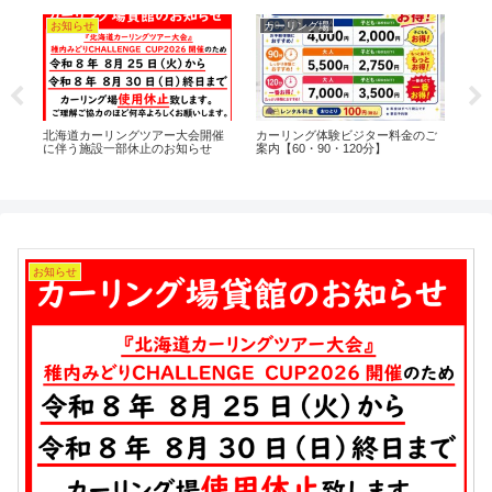
お知らせ
カーリング場
お
北海道カーリングツアー大会開催
カーリング体験ビジター料金のご
ラ
に伴う施設一部休止のお知らせ
案内【60・90・120分】
の
お知らせ