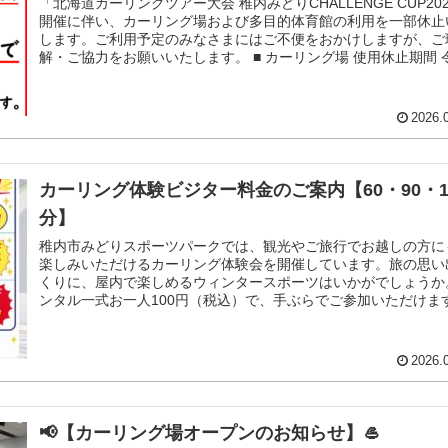
「北海道カーリングツアー大会 稚内みどりCHALLENGE CUP20
開催に伴い、カーリング場および多目的体育館の利用を一部休止
します。ご利用予定のみなさまにはご不便をおかけしますが、ご
解・ご協力をお願いいたします。 ■ カーリング場 使用休止期間 
年8月25日（火）から8月30日（日）終日まで、カーリング場は
切のため一般利用はできません。 ※期間中の一般開放や体験利
サ...
2026.
カーリング体験ビジター料金のご案内【60・90・1
分】
稚内市みどりスポーツパークでは、観光やご旅行でお越しの方に
楽しみいただけるカーリング体験会を開催しています。旅の思い
くりに、屋内で楽しめるウィンタースポーツはいかがでしょうか
ンタル一式お一人100円（税込）で、手ぶらでご参加いただけま
■ 体験時間と料金（お一人様・税込） 【60分コース】お手軽体
すすめ！大人：4,000円（税込）／子ども（高校生以下）：2,00
（税込）...
2026.
📢【カーリング場オープンのお知らせ】🥌