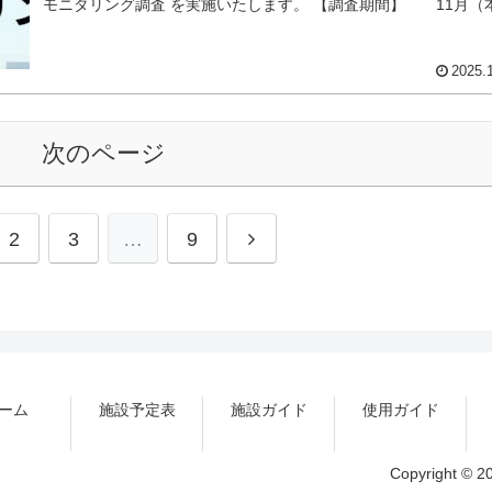
モニタリング調査 を実施いたします。 【調査期間】 11月（
日）～12月末まで 回答はこちら 調査内容 施設利用の満足度 職
やサービスについて 今後の希望やご要望 など 所要時間は 3～5
です。...
2025.
次のページ
次
2
3
…
9
へ
ーム
施設予定表
施設ガイド
使用ガイド
Copyright ©