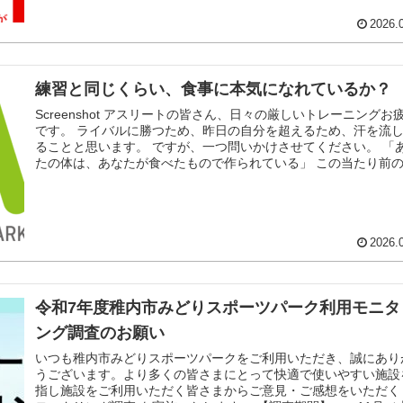
2026.
練習と同じくらい、食事に本気になれているか？
Screenshot アスリートの皆さん、日々の厳しいトレーニングお
です。 ライバルに勝つため、昨日の自分を超えるため、汗を流
ることと思います。 ですが、一つ問いかけさせてください。 「
たの体は、あなたが食べたもので作られている」 この当たり前
に、どれだけ本気で向き合えていますか？ トレーニングの効果
化させる鍵は、何を、どのぐらい、どのタイミングで食べるかに
ます。食...
2026.
令和7年度稚内市みどりスポーツパーク利用モニタ
ング調査のお願い
いつも稚内市みどりスポーツパークをご利用いただき、誠にあり
うございます。より多くの皆さまにとって快適で使いやすい施設
指し施設をご利用いただく皆さまからご意見・ご感想をいただく