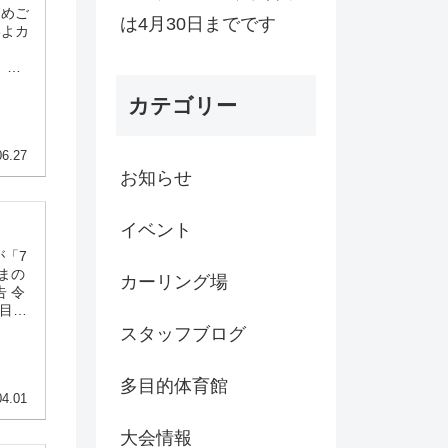
ためご
は4月30日までです
いよカ
～
。🕙
0は全
カテゴリー
06.27
お知らせ
イベント
が「7
まの
カーリング場
 令
多目的
で当
スタッフブログ
とが
多目的体育館
04.01
大会情報