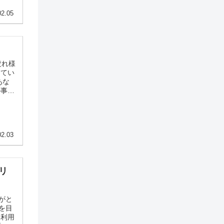
02.05
疲れ様
してい
あな
の事実
を最大
あり
02.03
リ
がと
を目
 利用