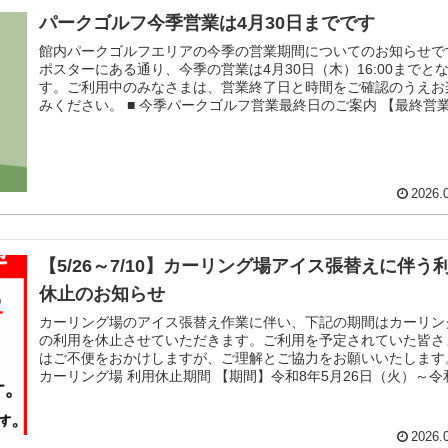
パークゴルフ今季営業は4月30日までです
館内パークゴルフエリアの今季の営業期間についてのお知らせで
ポスターにある通り、今季の営業は4月30日（木）16:00までと
す。ご利用中のみなさまは、営業終了日と時間をご確認のうえお
みください。 ■ 今季パークゴルフ営業最終日のご案内 【最終営
4月30日（木） 【最終受付時間】16:00まで ■ ご利用いただいた
まへ 今季もパークゴルフをご利用いただき、誠にありがとうご
ま...
2026.
【5/26～7/10】カーリング場アイス張替えに伴う
休止のお知らせ
カーリング場のアイス張替え作業に伴い、下記の期間はカーリン
の利用を休止させていただきます。ご利用を予定されていた皆さ
はご不便をおかけしますが、ご理解とご協力をお願いいたします。
カーリング場 利用休止期間 【期間】令和8年5月26日（火）～令
7月10日（金）＜終日＞ ※上記期間中は、カーリング場のみご利
ただけません。 ■ ご利用予定のみなさまへ 今回のアイス張替え
りよい...
2026.