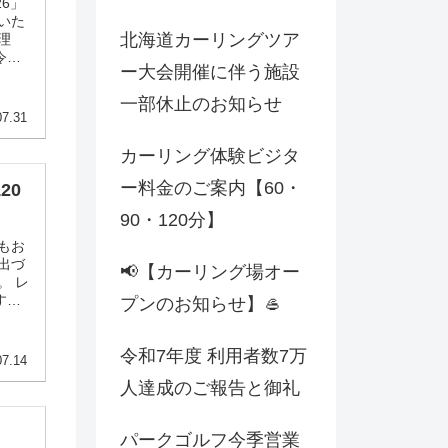
26」
いた
北海道カーリングツア
理
令和8
ー大会開催に伴う施設
大会貸
用、
一部休止のお知らせ
07.31
カーリング体験ビジタ
ー料金のご案内【60・
20
90・120分】
もお
出づ
📢【カーリング場オー
。 レ
す。
プンのお知らせ】🥌
験にお
0円
令和7年度 利用者数7万
07.14
人達成のご報告と御礼
パークゴルフ今季営業