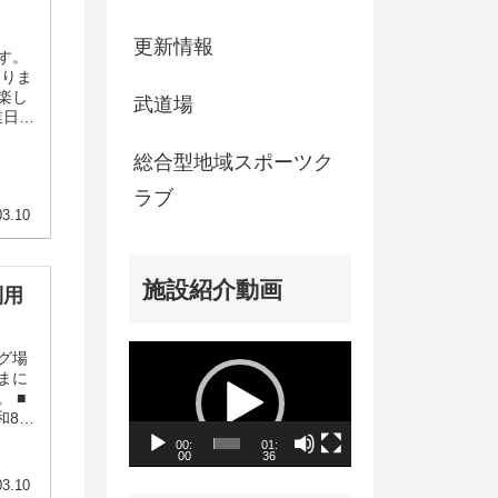
更新情報
す。
なりま
楽し
武道場
業日】
皆さ
ざい
総合型地域スポーツク
ラブ
03.10
施設紹介動画
利用
動
グ場
まに
画
 ■
和8年
プ
用い
00:
01:
00
36
は、よ
レ
03.10