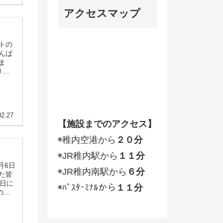
ー
アクセスマップ
ヤ
ー
トの
んば
ま
り受
軟式テ
賃込
02.27
【施設までのアクセス】
◉稚内空港から
２０分
◉JR稚内駅から
１１分
月6日
◉JR稚内南駅から
６分
た皆
館日に
◉ﾊﾞｽﾀｰﾐﾅﾙから
１１分
のご
何卒
予定だ