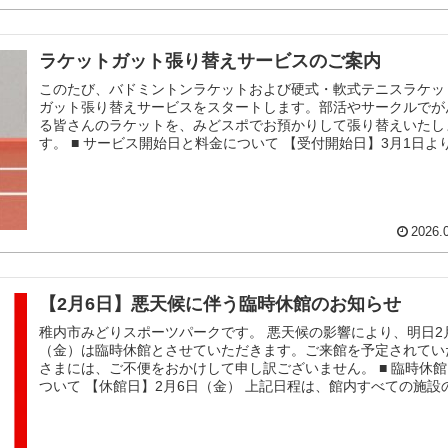
ラケットガット張り替えサービスのご案内
このたび、バドミントンラケットおよび硬式・軟式テニスラケッ
ガット張り替えサービスをスタートします。部活やサークルでが
る皆さんのラケットを、みどスポでお預かりして張り替えいたし
す。 ■ サービス開始日と料金について 【受付開始日】3月1日よ
付開始 【対象】バドミントンラケット／硬式テニスラケット／
ニスラケット 【料金】1本 3,300円（税込）※ガット代＋作業工
みの料金です。...
2026.
【2月6日】悪天候に伴う臨時休館のお知らせ
稚内市みどりスポーツパークです。 悪天候の影響により、明日2
（金）は臨時休館とさせていただきます。ご来館を予定されてい
さまには、ご不便をおかけして申し訳ございません。 ■ 臨時休
ついて 【休館日】2月6日（金） 上記日程は、館内すべての施設
利用を休止いたします。安全確保のための対応となりますので、
ご理解・ご協力のほどよろしくお願い申し上げます。 ■ ご利用
った皆さまへ...