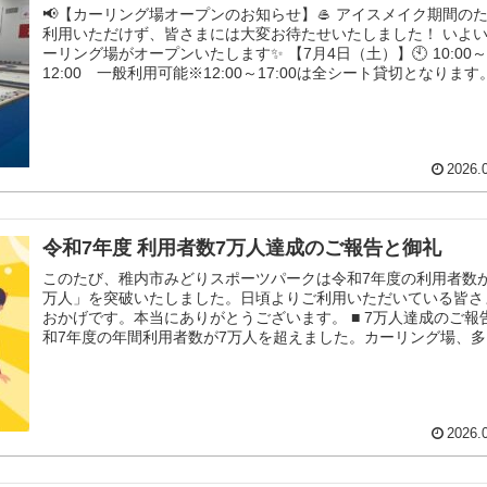
📢【カーリング場オープンのお知らせ】🥌 アイスメイク期間の
利用いただけず、皆さまには大変お待たせいたしました！ いよ
ーリング場がオープンいたします✨ 【7月4日（土）】🕙 10:00
12:00 一般利用可能※12:00～17:00は全シート貸切となります
17:00～21:00 一般利用可能 【7月5日（日）】※10:00～13:0
シート貸切となります。🕙 13:00～21...
2026.
令和7年度 利用者数7万人達成のご報告と御礼
このたび、稚内市みどりスポーツパークは令和7年度の利用者数
万人」を突破いたしました。日頃よりご利用いただいている皆さ
おかげです。本当にありがとうございます。 ■ 7万人達成のご報告
和7年度の年間利用者数が7万人を超えました。カーリング場、
体育館、武道場、アーチェリー場、会議室など、さまざまな場面
施設をご利用いただいた結果として、この節目の数字を迎えるこ
できました。 日々...
2026.