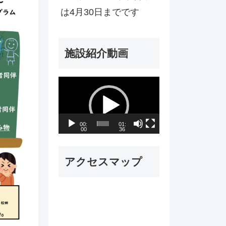
は4月30日までです
施設紹介動画
動
画
プ
00:
01:
00
36
レ
ー
アクセスマップ
ヤ
ー