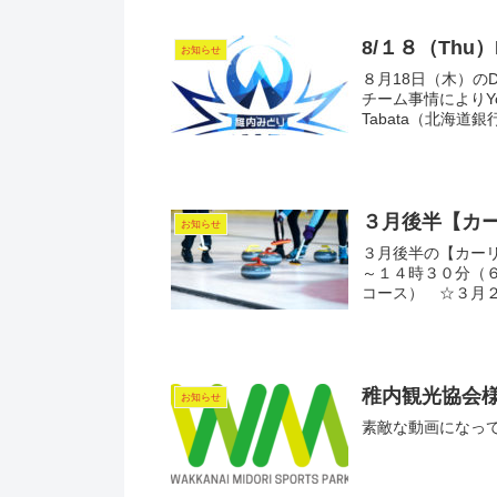
8/１８（Thu
お知らせ
８月18日（木）のDr
チーム事情によりYo
Tabata（北海道銀行）
３月後半【カ
お知らせ
３月後半の【カー
～１４時３０分（
コース） ☆３月２
稚内観光協会
お知らせ
素敵な動画になっ