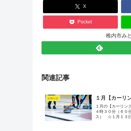
X
Pocket
稚内市み
関連記事
１月【カーリ
お知らせ
１月の【カーリン
４時３０分（６０
ス） ☆１月１３日