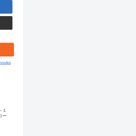
houko
～１
コー