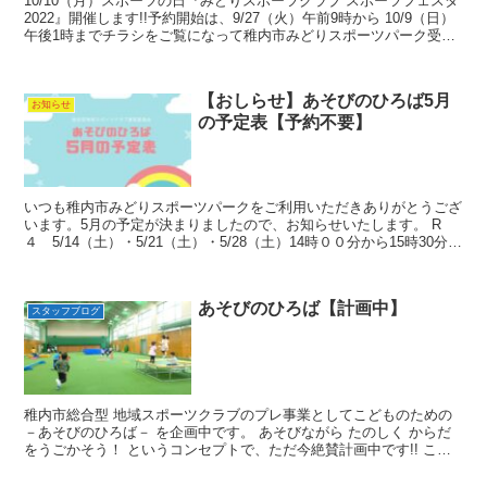
10/10（月）スポーツの日『みどりスポーツクラブ スポーツフェスタ
2022』開催します!!予約開始は、9/27（火）午前9時から 10/9（日）
午後1時までチラシをご覧になって稚内市みどりスポーツパーク受付
窓口かお電話お待ちしております。
【おしらせ】あそびのひろば5月
お知らせ
の予定表【予約不要】
いつも稚内市みどりスポーツパークをご利用いただきありがとうござ
います。5月の予定が決まりましたので、お知らせいたします。 R
４ 5/14（土）・5/21（土）・5/28（土）14時００分から15時30分
多目的体育館 5月あそびのひろばの開...
あそびのひろば【計画中】
スタッフブログ
稚内市総合型 地域スポーツクラブのプレ事業としてこどものための
－あそびのひろば－ を企画中です。 あそびながら たのしく からだ
をうごかそう！ というコンセプトで、ただ今絶賛計画中です!! この
事業のプレモニターとして、ひかり幼稚園さん・...