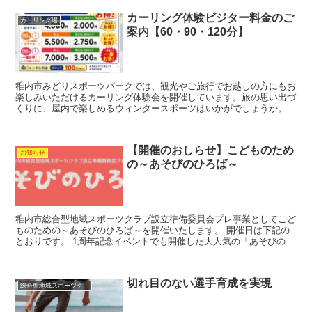
カーリング体験ビジター料金のご
カーリング場
案内【60・90・120分】
稚内市みどりスポーツパークでは、観光やご旅行でお越しの方にもお
楽しみいただけるカーリング体験会を開催しています。旅の思い出づ
くりに、屋内で楽しめるウィンタースポーツはいかがでしょうか。
レンタル一式お一人100円（税込）で、手ぶらでご参加い...
【開催のおしらせ】こどものため
お知らせ
の～あそびのひろば～
稚内市総合型地域スポーツクラブ設立準備委員会プレ事業としてこど
ものための～あそびのひろば～を開催いたします。 開催日は下記の
とおりです。 1周年記念イベントでも開催した大人気の「あそびのひ
ろば」様々な遊び用具を用意しお子様の興味に応じて自由...
切れ目のない選手育成を実現
総合型地域スポーツクラブ