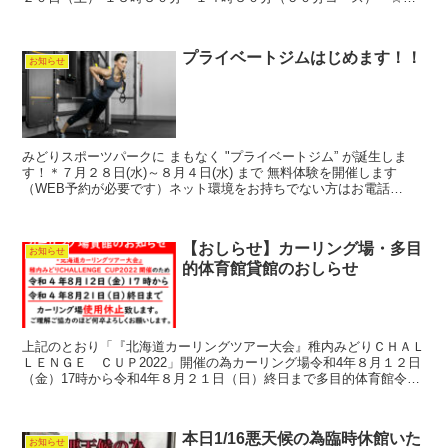
月２１日（日） １３時３０分～１５時００分（９０分コー...
プライベートジムはじめます！！
お知らせ
みどりスポーツパークに まもなく "プライベートジム” が誕生しま
す！＊７月２８日(水)～８月４日(水) まで 無料体験を開催します
（WEB予約が必要です）ネット環境をお持ちでない方はお電話
（0162-73-4125）ください 【S－ドライ...
【おしらせ】カーリング場・多目
お知らせ
的体育館貸館のおしらせ
上記のとおり「『北海道カーリングツアー大会』稚内みどりＣＨＡＬ
ＬＥＮＧＥ ＣＵＰ2022」開催の為カーリング場令和4年８月１２日
（金）17時から令和4年８月２１日（日）終日まで多目的体育館令和
4年８月１８日（木）から令和4年８月２１日（日）...
本日1/16悪天候の為臨時休館いた
お知らせ