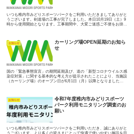
いつも稚内市みどりスポーツパークをご利用いただきましてありがと
うございます。剣道場の工事が完了しました。本日10月19日（土）9
時から使用開始となります。工事期間中、大変ご迷惑ご不便をお掛け
いたしました事深くお詫び申し上げます。
カーリング場OPEN延期のお知ら
お知らせ
せ
国の「緊急事態宣言」の期間延期及び、道の「新型コロナウイルス感
染症対策」に関する基本的な考え方が提示されたことにより、当施設
（カーリング場）のオープン日が6月1日（月）以降となりましたの
でお知らせ致します。 正式なオープン日は決定次第改めて...
令和7年度稚内市みどりスポーツ
お知らせ
パーク利用モニタリング調査のお
願い
いつも稚内市みどりスポーツパークをご利用いただき、誠にありがと
うございます。より多くの皆さまにとって快適で使いやすい施設を目