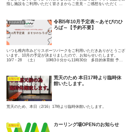
指し施設をご利用いただく皆さまからご意見・ご感想をいただく 利
用モニタリング調査 を実施いたします。 【調査期間】 ...
令和5年10月予定表～あそびのひ
多目的体育館
ろば～【予約不要】
いつも稚内市みどりスポーツパークをご利用いただきありがとうござ
います。10月の予定が決まりましたので、お知らせいたします。
10/7・28 （土） 10時3０分から11時30分 多目的体育館 予約
不要の為、混雑時入場制限させて頂く場合が...
荒天のため 本日17時より臨時休
お知らせ
館いたします。
荒天のため、本日（2/16）17時より臨時休館いたします。
カーリング場OPENのお知らせ
お知らせ