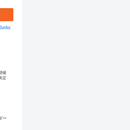
Junko
開催
決定
ダー