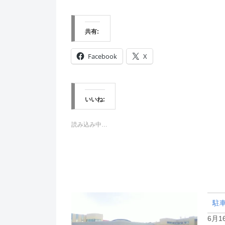
共有:
Facebook
X
いいね:
読み込み中…
駐
6月