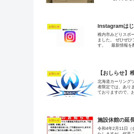
Instagramは
お知らせ
稚内市みどりスポ
ました。 ぜひぜ
す。 最新情報を配
【おしらせ】稚内
お知らせ
北海道カーリングツ
者限定では、ありま
ておりますので、お
施設休館の延
お知らせ
令和4年2月11日
たしますが、何卒