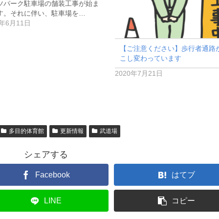
ツパーク駐車場の舗装工事が始ま
す。それに伴い、駐車場を…
0年6月11日
【ご注意ください】歩行者通路
こし変わっています
2020年7月21日
多目的体育館
更新情報
武道場
シェアする
Facebook
はてブ
LINE
コピー