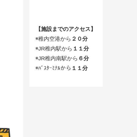
【施設までのアクセス】
◉稚内空港から
２０分
◉JR稚内駅から
１１分
◉JR稚内南駅から
６分
◉ﾊﾞｽﾀｰﾐﾅﾙから
１１分