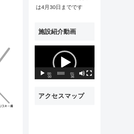
は4月30日までです
施設紹介動画
動
画
プ
00:
01:
00
36
レ
ー
アクセスマップ
ヤ
ー