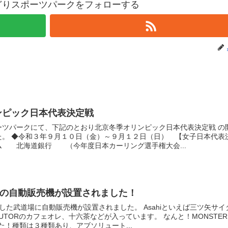
どりスポーツパークをフォローする
ンピック日本代表決定戦
ーツパークにて、下記のとおり北京冬季オリンピック日本代表決定戦 の
た。 ◆令和３年９月１０日（金）～９月１２日（日） 【女子日本代表
ム 北海道銀行 （今年度日本カーリング選手権大会...
hiの自動販売機が設置されました！
した武道場に自動販売機が設置されました。 Asahiといえば三ツ矢サイ
UTORのカフェオレ、十六茶などが入っています。 なんと！MONSTER
した！種類は３種類あり、アブソリュート...