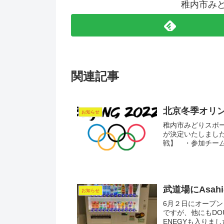
稚内市み
関連記事
北京冬季オリ
お知らせ
稚内市みどりスポ
が決定いたしまし
戦】 ・参加チー
武道場にAsa
お知らせ
6月２日にオープン
ですが、他にもDO
ENEGYも入りま