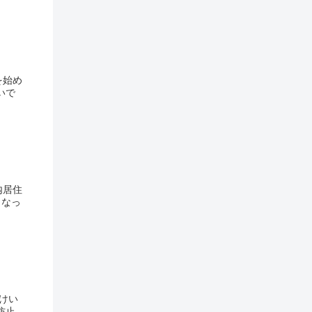
を始め
いで
内居住
となっ
けい
防止