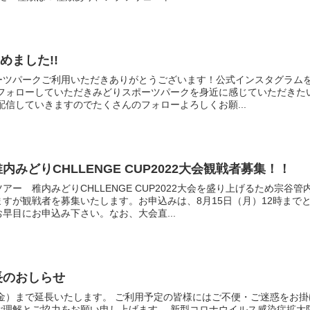
じめました!!
ーツパークご利用いただきありがとうございます！公式インスタグラム
ひフォローしていただきみどりスポーツパークを身近に感じていただきた
信していきますのでたくさんのフォローよろしくお願...
みどりCHLLENGE CUP2022大会観戦者募集！！
アー 稚内みどりCHLLENGE CUP2022大会を盛り上げるため宗谷管
すが観戦者を募集いたします。お申込みは、8月15日（月）12時まで
早目にお申込み下さい。なお、大会直...
長のおしらせ
（金）まで延長いたします。 ご利用予定の皆様にはご不便・ご迷惑をお掛
ご理解とご協力をお願い申し上げます。 新型コロナウイルス感染症拡大