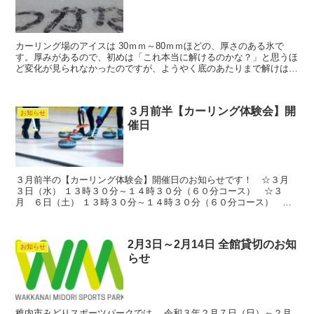
カーリング場のアイスは 30ｍｍ～80ｍｍほどの、厚さのある氷で
す。厚みがあるので、初めは「これ本当に解けるのかな？」と思うほ
ど変化が見られなかったのですが、ようやく底のあたりまで解けはじ
めました。 解けかけて薄くなった氷を割っていくと、ラ...
３月前半【カーリング体験会】開
お知らせ
催日
３月前半の【カーリング体験会】開催日のお知らせです！ ☆３月
３日（水） １３時３０分～１４時３０分（６０分コース） ☆３
月 ６日（土） １３時３０分～１４時３０分（６０分コース） ☆
３月 ７日（日） １３時３０分～１５時００分（９０分コー...
2月3日～2月14日 全館貸切のお知
お知らせ
らせ
稚内市みどりスポーツパークでは、 令和３年２月７日（日）～２月