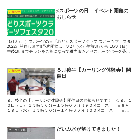
♯スポーツの日 イベント開催の
お知らせ
おしらせ
10/10（月）スポーツの日『みどりスポーツクラブ スポーツフェスタ
2022』開催します!!予約開始は、9/27（火）午前9時から 10/9（日）
午後1時までチラシをご覧になって稚内市みどりスポーツパーク受付
窓口かお電話お待ちしております。
８月後半【カーリング体験会】開
お知らせ
催日
８月後半の【カーリング体験会】開催日のお知らせです！ ☆８月１
６日（日） １３時３０分～１５時００分（９０分コース） ☆８月
１９日（水） １３時３０分～１４時３０分（６０分コース） ☆８
月２２日（土） １３時３０分～１４時３０分（６０分コー...
だいぶ氷が解けてきました！
カーリング場