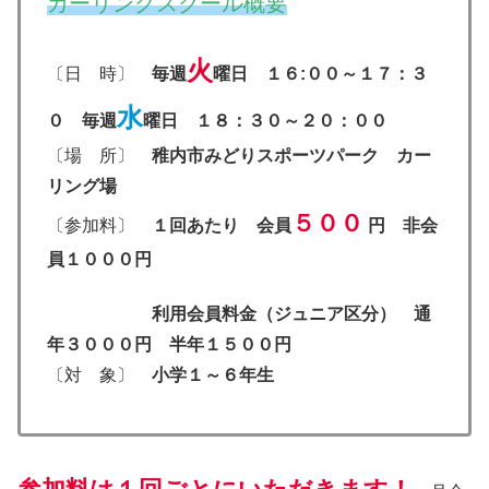
カーリングスクール概要
火
〔日 時〕
毎週
曜日
１６:００～１７：３
水
０
毎週
曜日 １８：３０～２０：００
〔場 所〕
稚内市みどりスポーツパーク カー
リング場
５００
〔参加料〕
１回あたり
会員
円 非会
員１０００円
利用会員料金（ジュニア区分） 通
年３０００円 半年１５００円
〔対 象〕
小学１～６年生