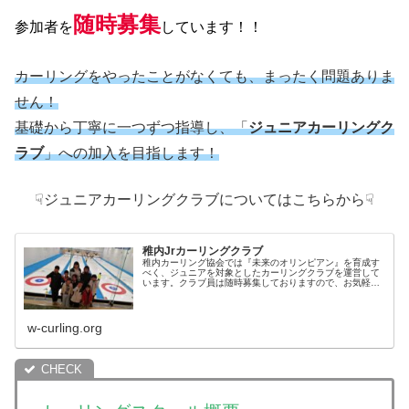
随時募集
参加者を
しています！！
カーリングをやったことがなくても、まったく問題ありま
せん！
基礎から丁寧に一つずつ指導し、「
ジュニアカーリングク
ラブ
」への加入を目指します！
☟ジュニアカーリングクラブについてはこちらから☟
稚内Jrカーリングクラブ
稚内カーリング協会では『未来のオリンピアン』を育成す
べく、ジュニアを対象としたカーリングクラブを運営して
います。クラブ員は随時募集しておりますので、お気軽に
お問合せ、ご見学にいらして下さい！活動内容活動日時火
曜日 18時30分から20時00
w-curling.org