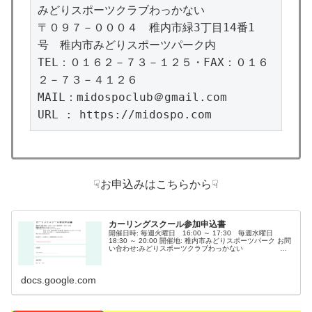
みどりスポーツクラブわっかない

〒０９７－０００４　稚内市緑3丁目14番1
号　稚内市みどりスポーツパーク内

TEL：０１６２－７３－１２５・FAX：０１６
２－７３－４１２６

MAIL：midospoclub＠gmail.com

URL : https://midospo.com
☟お申込みはこちらから☟
カーリングスクール参加申込書
開催日時: 毎週火曜日 16:00 ～ 17:30 毎週水曜日
18:30 ～ 20:00 開催地: 稚内市みどりスポーツパーク お問
い合わせ:みどりスポーツクラブわっかない
〒097‐0004 稚内市緑3丁目14番1号 稚内市みどりスポ
ーツパーク内 0162‐73‐4125 ／
midospoclub@gmail.com URL: 申込完了メールが来たら、
docs.google.com
参加申込完...