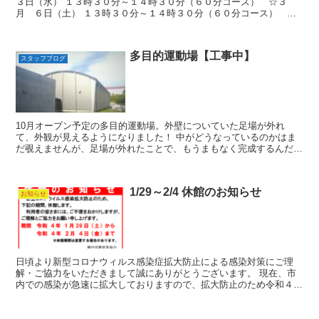
３日（水） １３時３０分～１４時３０分（６０分コース） ☆３
月 ６日（土） １３時３０分～１４時３０分（６０分コース） ☆
３月 ７日（日） １３時３０分～１５時００分（９０分コー...
多目的運動場【工事中】
スタッフブログ
10月オープン予定の多目的運動場。外壁についていた足場が外れ
て、外観が見えるようになりました！ 中がどうなっているのかはま
だ覗えませんが、足場が外れたことで、もうまもなく完成するんだ
な！という気配が伝わってきます。 秋晴れの青空に映える外壁...
1/29～2/4 休館のお知らせ
お知らせ
日頃より新型コロナウィルス感染症拡大防止による感染対策にご理
解・ご協力をいただきまして誠にありがとうございます。 現在、市
内での感染が急速に拡大しておりますので、拡大防止のため令和４年
１月２９日（土）～令和４年２月４日（金）までの間全 館 ...