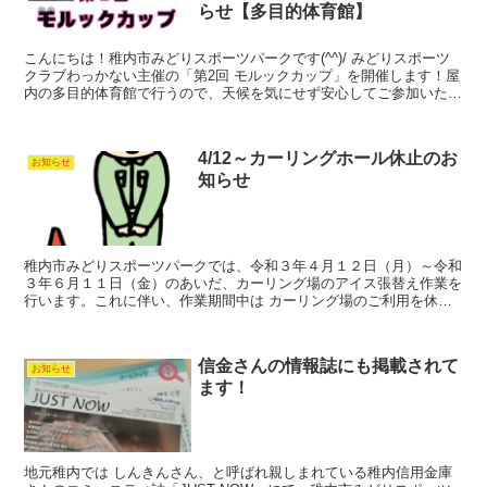
らせ【多目的体育館】
こんにちは！稚内市みどりスポーツパークです(^^)/ みどりスポーツ
クラブわっかない主催の「第2回 モルックカップ」を開催します！屋
内の多目的体育館で行うので、天候を気にせず安心してご参加いただ
けます。 ご家族やお友だち同士で、モルックを一...
4/12～カーリングホール休止のお
お知らせ
知らせ
稚内市みどりスポーツパークでは、令和３年４月１２日（月）～令和
３年６月１１日（金）のあいだ、カーリング場のアイス張替え作業を
行います。これに伴い、作業期間中は カーリング場のご利用を休止
させていただきます。 ご利用の皆さまにはご迷惑をお掛け...
信金さんの情報誌にも掲載されて
お知らせ
ます！
地元稚内では しんきんさん、と呼ばれ親しまれている稚内信用金庫