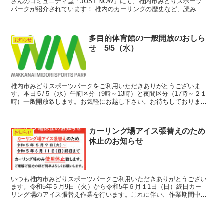
さんのコミュニティ誌「JUST NOW」にて、稚内市みどりスポーツ
パークが紹介されています！ 稚内のカーリングの歴史など、読み応
えたっぷりの特集になっています。近隣（今回は利尻島...
多目的体育館の一般開放のおしら
お知らせ
せ 5/5（水）
稚内市みどりスポーツパークをご利用いただきありがとうございま
す。本日５/５（水）午前区分（9時～13時）と夜間区分（17時～２１
時）一般開放致します。お気軽にお越し下さい。お待ちしておりま
す。
カーリング場アイス張替えのため
お知らせ
休止のお知らせ
いつも稚内市みどりスポーツパークご利用いただきありがとうござい
ます。令和5年５月9日（火）から令和5年６月１1日（日）終日カー
リング場のアイス張替え作業を行います。これに伴い、作業期間中は
カーリング場のご利用を休止させていただきます。 ご利...