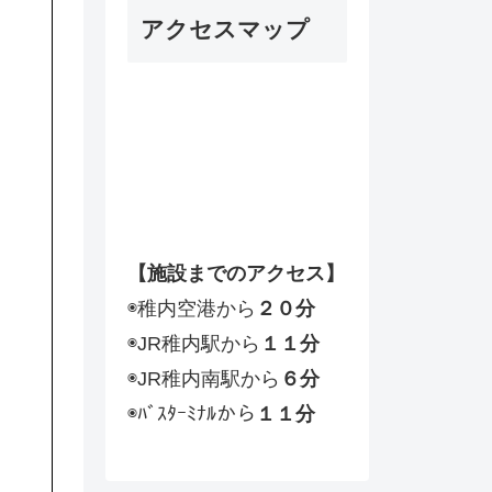
ー
アクセスマップ
ヤ
ー
【施設までのアクセス】
◉稚内空港から
２０分
◉JR稚内駅から
１１分
◉JR稚内南駅から
６分
◉ﾊﾞｽﾀｰﾐﾅﾙから
１１分