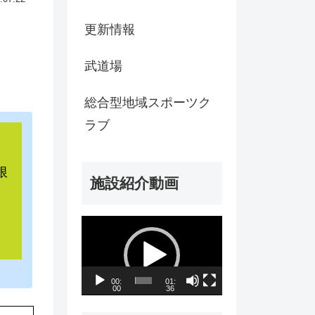
更新情報
武道場
総合型地域スポーツク
ラブ
限
施設紹介動画
動
画
プ
00:
01:
00
36
レ