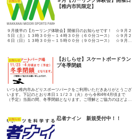
９月【カーリング体験会】開催日
お知らせ
【稚内市民限定】
９月後半の【カーリング体験会】開催日のお知らせです！ ☆９月２
５日（土）１３時３０分～１４時３０分（６０分コース） ☆９月２
６日（日）１３時３０分～１５時００分（９０分コース） ☆９月２
９日（水）１３時３０分～１４時３０分（６０分コース） ...
【おしらせ】スケートボードラン
お知らせ
プ冬季閉鎖
いつも稚内市みどりスポーツパークをご利用いただきありがとうござ
います。下記のとおり本日１１/２３（火）から令和4年4月頃まで
（予定）当面の間、冬季閉鎖となります。ご理解とご協力のほどよろ
しくお願いいたします。
忍者ナイン 新規受付中！！
お知らせ