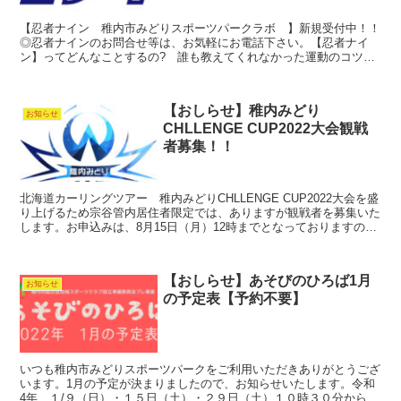
【忍者ナイン 稚内市みどりスポーツパークラボ 】新規受付中！！
◎忍者ナインのお問合せ等は、お気軽にお電話下さい。【忍者ナイ
ン】ってどんなことするの? 誰も教えてくれなかった運動のコツを
無料体験してみましょう!!【忍者ナイン】とは…バイオメ...
【おしらせ】稚内みどり
お知らせ
CHLLENGE CUP2022大会観戦
者募集！！
北海道カーリングツアー 稚内みどりCHLLENGE CUP2022大会を盛
り上げるため宗谷管内居住者限定では、ありますが観戦者を募集いた
します。お申込みは、8月15日（月）12時までとなっておりますの
で、お早目にお申込み下さい。なお、大会直...
【おしらせ】あそびのひろば1月
お知らせ
の予定表【予約不要】
いつも稚内市みどりスポーツパークをご利用いただきありがとうござ
います。1月の予定が決まりましたので、お知らせいたします。令和
4年 １/９（日）・１５日（土）・２９日（土）１０時３０分から１