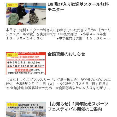
1/9 飛び入り歓迎🔰スクール無料
お知らせ
モニター
本日は、無料モニターの皆さんにお集まりいただき２日めの【カーリ
ングスクール体験】を実施中です！午後の部は ●小学４～６年生
１３：３０～１４：３０ ●中学生向けの部 １５：３０～１
６：３０定員に若干余裕がありますので、当日の飛び入り参...
全館貸館のおしらせ
お知らせ
【日本ミックスダブルスカーリング選手権大会】が開催のためこれに
伴い、令和5年２月 ２１日（火）～令和5年２月２６日（日）終日ま
で 全館貸館 無観客試合のため、大会関係者以外の立入りをお断りい
たします。日頃ご利用の皆さまにはご不便をお掛けいた...
【お知らせ】1周年記念スポーツ
お知らせ
フェスティバル開催のご案内