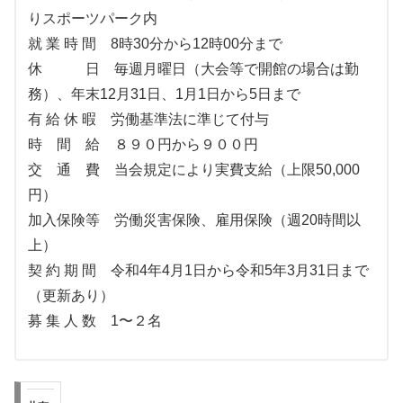
りスポーツパーク内
就 業 時 間 8時30分から12時00分まで
休 日 毎週月曜日（大会等で開館の場合は勤
務）、年末12月31日、1月1日から5日まで
有 給 休 暇 労働基準法に準じて付与
時 間 給 ８９０円から９００円
交 通 費 当会規定により実費支給（上限50,000
円）
加入保険等 労働災害保険、雇用保険（週20時間以
上）
契 約 期 間 令和4年4月1日から令和5年3月31日まで
（更新あり）
募 集 人 数 1〜２名