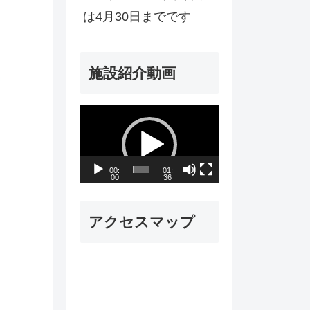
は4月30日までです
施設紹介動画
動
画
プ
00:
01:
00
36
レ
ー
アクセスマップ
ヤ
ー