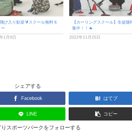
9 飛び入り歓迎🔰スクール無料モ
【カーリングスクール】生徒随
ター
集中！！🔥
1年1月9日
2022年11月25日
シェアする
Facebook
はてブ
LINE
コピー
どりスポーツパークをフォローする