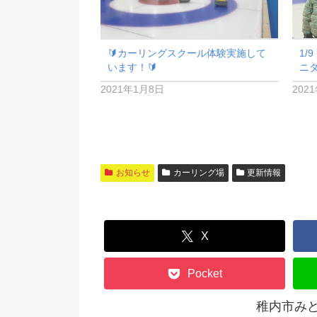
🔰カーリングスクール体験実施して
1/
います！🔰
ニ
2021年1月8日
202
お知らせ
カーリング場
更新情報
X
Pocket
稚内市み