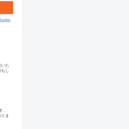
Junko
業いた
待ちし
す。
おりま