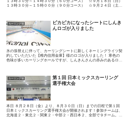
１３時３０分～１４時３０分（６０分コース） ☆９月１８日（日）
１３時３０分～１５時００分（９０分コース） ☆９月２４日（土）
１３時３０分～１４時３０分（６０分コース） ☆９月２５...
ピカピカになったシートにしんき
カーリング場
んロゴが入りました
氷の張替えに伴って、カーリングシートに新しくネーミングライツ契
約していただいた【稚内信用金庫】様のロゴが入りました！ 寒色の
色味が多いカーリングホールですが、しんきんさんの赤みのあるロゴ
が入って、キュッと締まった印象になりました。試合の中継...
第１回 日本ミックスカーリング
カーリング場
選手権大会
本日 ８月２８日（金）より、８月３０日（日）までの日程で第１回
日本ミックスカーリング選手権大会が開催されます！参加チームは、
北海道２・東北２・関東２・中部２・西日本２、全部で９チーム。日
程・組み合わせ等は、日本カーリング協会HPよりご確認...