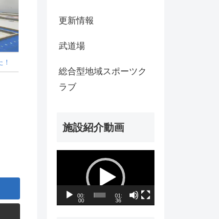
更新情報
武道場
た！
総合型地域スポーツク
ラブ
施設紹介動画
動
画
プ
00:
01:
00
36
レ