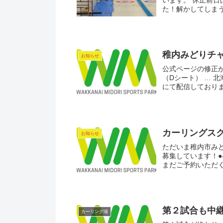
た！解かしてしまう
稚内みどりチャ
お知らせ
公式ページの修正が
（Dシート） … 
にて配信しております。 
カーリングスク
お知らせ
ただいま稚内市み
募集しています！
まだご予約いただく
第２試合も中
カーリング場