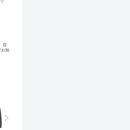
中で
。症
でお知