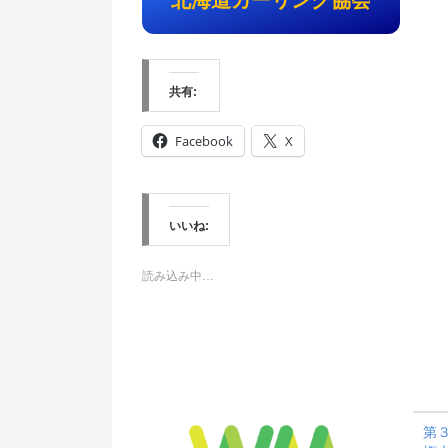
北海道カーリング協会
共有:
Facebook
X
いいね:
読み込み中…
第