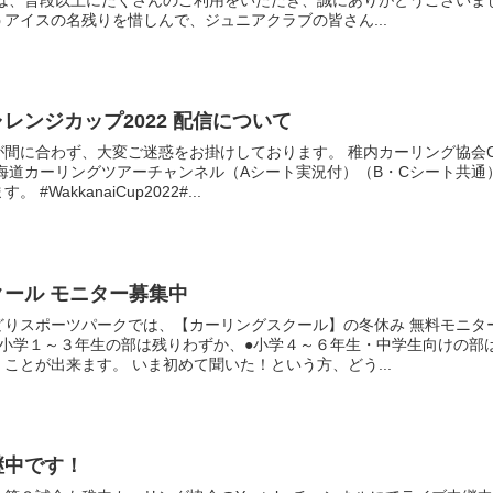
アイスの名残りを惜しんで、ジュニアクラブの皆さん...
レンジカップ2022 配信について
間に合わず、大変ご迷惑をお掛けしております。 稚内カーリング協会C
北海道カーリングツアーチャンネル（Aシート実況付）（B・Cシート共通
#WakkanaiCup2022#...
ール モニター募集中
どりスポーツパークでは、【カーリングスクール】の冬休み 無料モニタ
●小学１～３年生の部は残りわずか、●小学４～６年生・中学生向けの部
ことが出来ます。 いま初めて聞いた！という方、どう...
継中です！