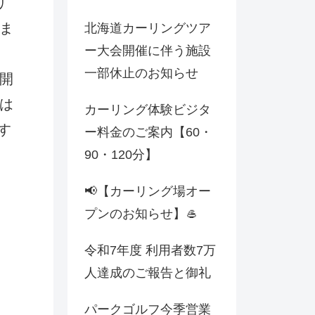
リ
ま
北海道カーリングツア
ー大会開催に伴う施設
一部休止のお知らせ
開
は
カーリング体験ビジタ
す
ー料金のご案内【60・
90・120分】
📢【カーリング場オー
プンのお知らせ】🥌
令和7年度 利用者数7万
人達成のご報告と御礼
パークゴルフ今季営業