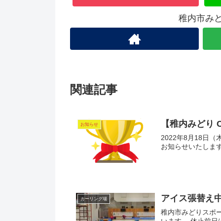
稚内市み
関連記事
【稚内みどり CH
お知らせ
2022年8月18日
お知らせいたします
アイス張替え
カーリング場
稚内市みどりスポー
います。 休止前