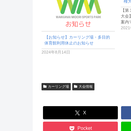
権
【第
大会
案内です
202
【お知らせ】カーリング場・多目的
体育館利用休止のお知らせ
2024年8月14日
カーリング場
大会情報
X
Pocket