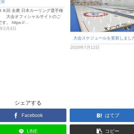
大会
３８回 全農 日本カーリング選手権
】 大会オフィシャルサイトのご
。 https://…
1年2月4日
大会スケジュールを更新しまし
2020年7月12日
シェアする
Facebook
はてブ
LINE
コピー