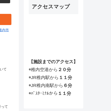
ー
アクセスマップ
ヤ
ー
稚内市
【施設までのアクセス】
ついて
◉稚内空港から
２０分
◉JR稚内駅から
１１分
◉JR稚内南駅から
６分
◉ﾊﾞｽﾀｰﾐﾅﾙから
１１分
行って
し